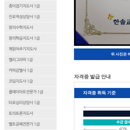
종이접기지도사 1급
진로적성상담사 1급
창의수학지도사
창의학습지도사 1급
책읽어주기지도사
위 사진은 
캘리그라피 1급
커피감별사 1급
자격증 발급 안내
코딩지도사 1급
클레이아트전문가 1급
자격증 취득 기준
타로심리상담사 1급
토의토론지도사
펠트공예전문가 1급