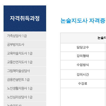
자격취득과정
논술지도사 자격증
가족상담사 1급
논술
공부방지도사
담당교수
교육마술지도사 1급
강의형태
교통안전지도사 1급
수업방식
그림책미술상담사
강의시간
금융컨설턴트 1급
수강료
노인생활지원사 1급
노인심리상담사 1급