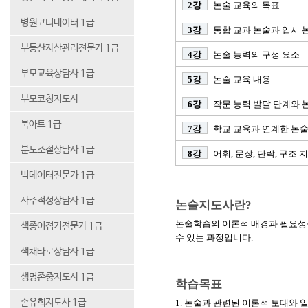
2강
논술 교육의 목표
병원코디네이터 1급
3강
통합 교과 논술과 입시 
부동산자산관리전문가 1급
4강
논술 능력의 구성 요소
부모교육상담사 1급
5강
논술 교육 내용
부모코칭지도사
6강
작문 능력 발달 단계와 
북아트 1급
7강
학교 교육과 연계한 논술
분노조절상담사 1급
8강
어휘, 문장, 단락, 구조 
빅데이터전문가 1급
사주적성상담사 1급
논술지도사란?
논술학습의 이론적 배경과 필요성
색종이접기전문가 1급
수 있는 과정입니다.
색채타로상담사 1급
생명존중지도사 1급
학습목표
손유희지도사 1급
1. 논술과 관련된 이론적 토대와 일