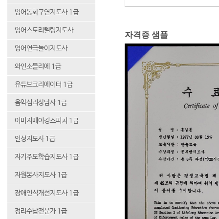
영어동화구연지도사 1급
영어스토리텔링지도사
자격증 샘플
영어연극놀이지도사
와인소믈리에 1급
유튜브크리에이터 1급
음악심리상담사 1급
이미지메이킹스피치 1급
인성지도사 1급
자기주도학습지도사 1급
자원봉사지도사 1급
장애인식개선지도사 1급
정리수납전문가 1급